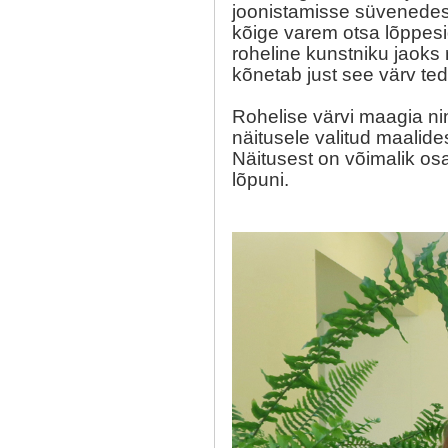
joonistamisse süvenedes 
kõige varem otsa lõppesi
roheline kunstniku jaoks 
kõnetab just see värv te
Rohelise värvi maagia nin
näitusele valitud maalide
Näitusest on võimalik os
lõpuni.