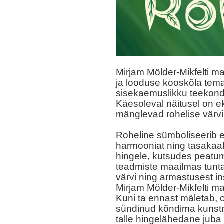
Mirjam Mölder-Mikfelti m
ja looduse kooskõla tema
sisekaemuslikku teekon
Käesoleval näitusel on ek
mänglevad rohelise värvi
Roheline sümboliseerib el
harmooniat ning tasakaa
hingele, kutsudes peat
teadmiste maailmas tunta
värvi
ning
armastusest in
Mirjam Mölder-Mikfelti ma
Kuni ta ennast mäletab, o
sündinud kõndima kunstni
talle hingelähedane juba