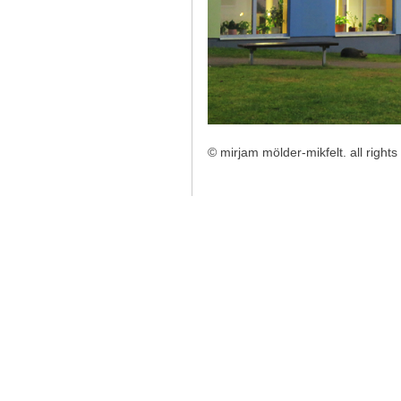
©
mirjam mölder-mikfelt.
all right